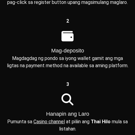
pag-click sa register button upang magsimulang maglaro.
2
Mag-deposito
Magdagdag ng pondo sa iyong wallet gamit ang mga
ligtas na payment method na available sa aming platform.
3
Hanapin ang Laro
Pumunta sa
Casino channel
at piliin ang
Thai Hilo
mula sa
listahan.