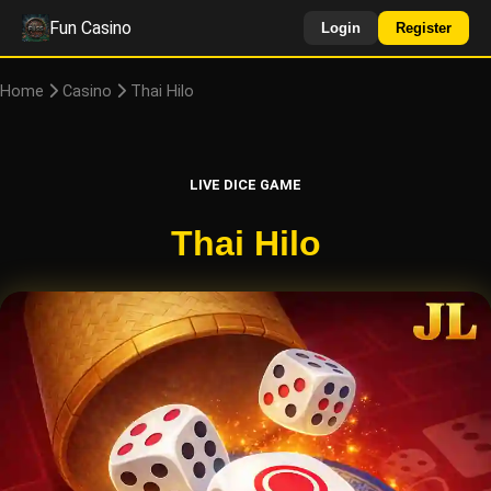
Fun Casino
Login
Register
Home
Casino
Thai Hilo
LIVE DICE GAME
Thai Hilo