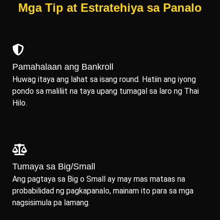
Mga Tip at Estratehiya sa Panalo
Pamahalaan ang Bankroll
Huwag itaya ang lahat sa isang round. Hatiin ang iyong
pondo sa maliliit na taya upang tumagal sa laro ng Thai
Hilo.
Tumaya sa Big/Small
Ang pagtaya sa Big o Small ay may mas mataas na
probabilidad ng pagkapanalo, mainam ito para sa mga
nagsisimula pa lamang.