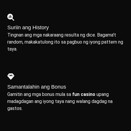
Suriin ang History
Tingnan ang mga nakaraang resulta ng dice. Bagama't
random, makakatulong ito sa pagbuo ng iyong pattern ng
taya.
Samantalahin ang Bonus
Gamitin ang mga bonus mula sa
fun casino
upang
madagdagan ang iyong taya nang walang dagdag na
gastos.