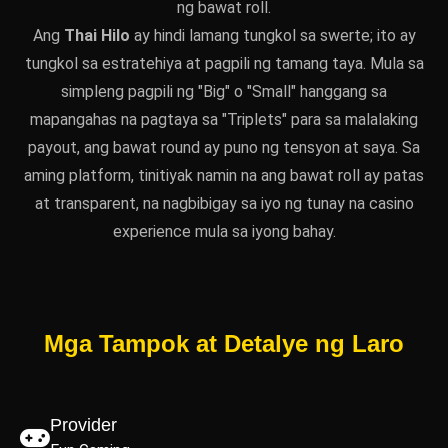
ng bawat roll.
Ang
Thai Hilo
ay hindi lamang tungkol sa swerte; ito ay
tungkol sa estratehiya at pagpili ng tamang taya. Mula sa
simpleng pagpili ng "Big" o "Small" hanggang sa
mapangahas na pagtaya sa "Triplets" para sa malalaking
payout, ang bawat round ay puno ng tensyon at saya. Sa
aming platform, tinitiyak namin na ang bawat roll ay patas
at transparent, na nagbibigay sa iyo ng tunay na casino
experience mula sa iyong bahay.
Mga Tampok at Detalye ng Laro
Provider