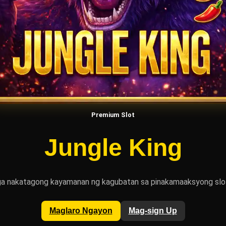
Premium Slot
Jungle King
ga nakatagong kayamanan ng kagubatan sa pinakamaaksyong slo
Maglaro Ngayon
Mag-sign Up