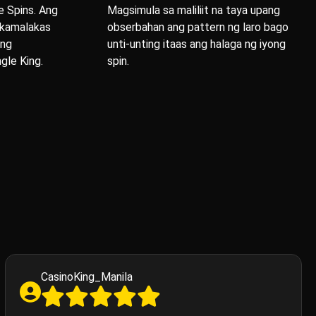
 Spins. Ang
Magsimula sa maliliit na taya upang
akamalakas
obserbahan ang pattern ng laro bago
 ng
unti-unting itaas ang halaga ng iyong
ngle King.
spin.
CasinoKing_Manila