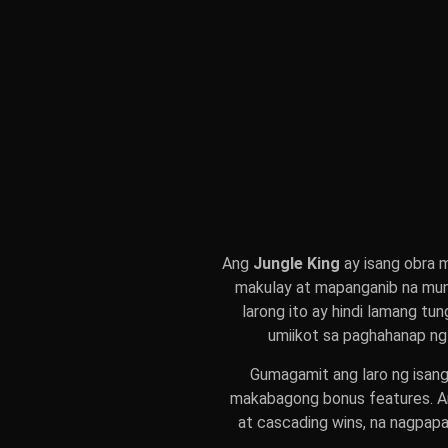
Ang
Jungle King
ay isang obra 
makulay at mapanganib na mun
larong ito ay hindi lamang tu
umiikot sa paghahanap ng
Gumagamit ang laro ng isang
makabagong bonus features. A
at cascading wins, na nagpap