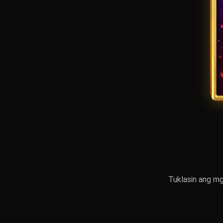
Tuklasin ang m