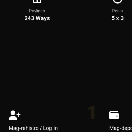
Paylines
Reels
243 Ways
5 x 3
1
Mag-rehistro / Log In
Mag-depo