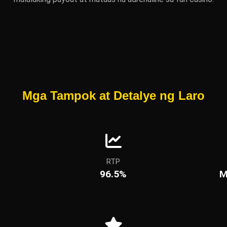
Mga Tampok at Detalye ng Laro
RTP
96.5%
M