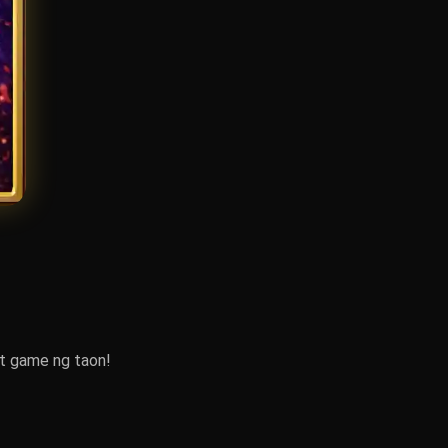
t game ng taon!