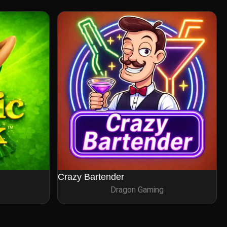
Crazy Bartender
Dragon Gaming