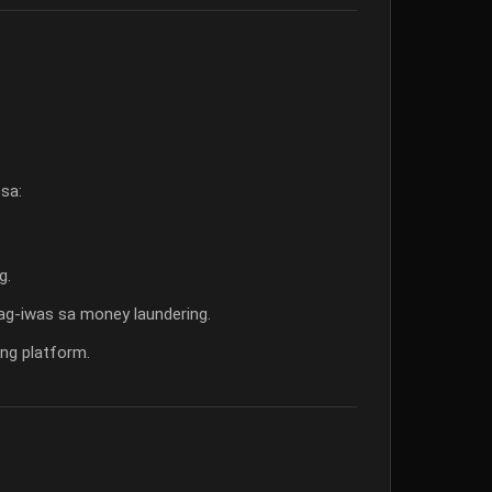
 sa:
g.
pag-iwas sa money laundering.
ng platform.