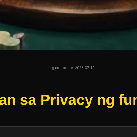
Huling na-update: 2026-07-13
an sa Privacy ng fu