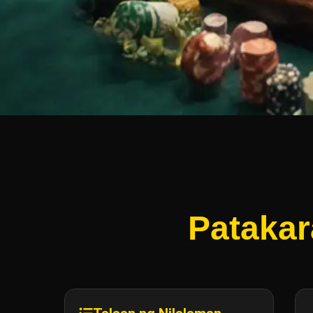
Patakar