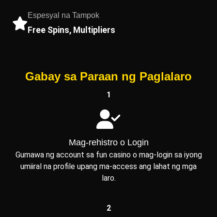
Espesyal na Tampok
Free Spins, Multipliers
Gabay sa Paraan ng Paglalaro
1
Mag-rehistro o Login
Gumawa ng account sa fun casino o mag-login sa iyong
umiiral na profile upang ma-access ang lahat ng mga
laro.
2