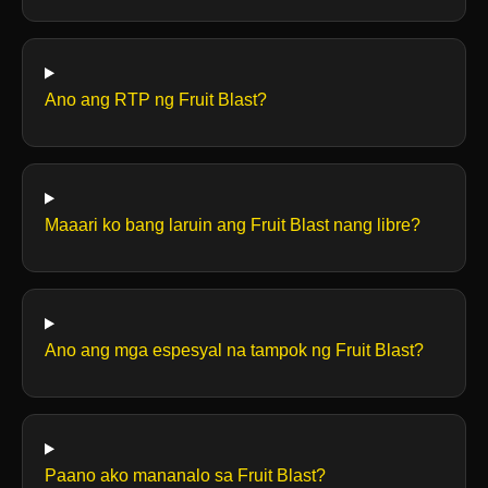
Ano ang RTP ng Fruit Blast?
Maaari ko bang laruin ang Fruit Blast nang libre?
Ano ang mga espesyal na tampok ng Fruit Blast?
Paano ako mananalo sa Fruit Blast?