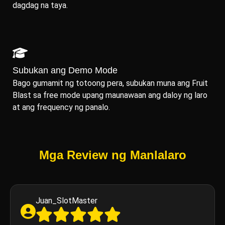
dagdag na taya.
Subukan ang Demo Mode
Bago gumamit ng totoong pera, subukan muna ang Fruit
Blast sa free mode upang maunawaan ang daloy ng laro
at ang frequency ng panalo.
Mga Review ng Manlalaro
Juan_SlotMaster