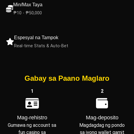
Min/Max Taya
₱10 - ₱50,000
Espesyal na Tampok
Real-time Stats & Auto-Bet
Gabay sa Paano Maglaro
1
2
Mag-rehistro
Mag-deposito
Gumawa ng account sa
Magdagdag ng pondo
fun casino sa
sa iyong wallet gamit