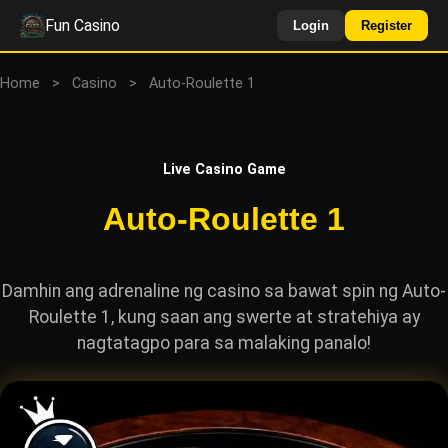
Fun Casino
Login
Register
Home
>
Casino
>
Auto-Roulette 1
Live Casino Game
Auto-Roulette 1
Damhin ang adrenaline ng casino sa bawat spin ng Auto-
Roulette 1, kung saan ang swerte at stratehiya ay
nagtatagpo para sa malaking panalo!