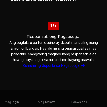
18+
Responsableng Pagsusugal
Ang paglalaro sa fun casino ay dapat manatiling isang
anyo ng libangan. Paalala na ang pagsusugal ay may
panganib. Mangyaring maglaro nang responsable at
huwag itaya ang pera na hindi mo kayang mawala.
Kumuha ng Suporta sa Pagsusugal
Mag-login
Mag-rehistro
I-download