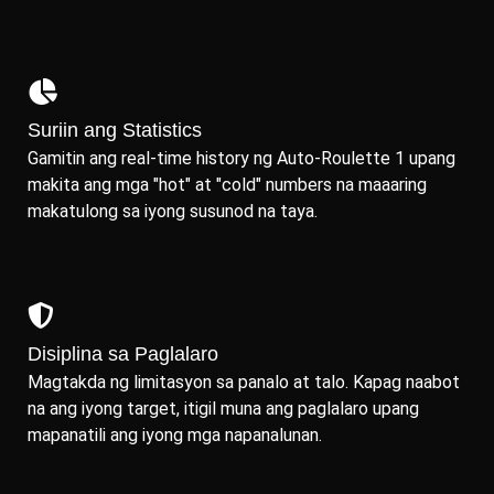
Suriin ang Statistics
Gamitin ang real-time history ng Auto-Roulette 1 upang
makita ang mga "hot" at "cold" numbers na maaaring
makatulong sa iyong susunod na taya.
Disiplina sa Paglalaro
Magtakda ng limitasyon sa panalo at talo. Kapag naabot
na ang iyong target, itigil muna ang paglalaro upang
mapanatili ang iyong mga napanalunan.