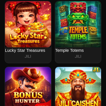
Lucky Star Treasures
Temple Totems
JILI
JILI