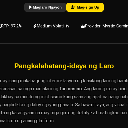
Maglaro Ngayon
Mag-sign Up
RTP: 97.2%
Medium Volatility
Provider: Mystic Gami
Pangkalahatang-ideya ng Laro
r
ay isang makabagong interpretasyon ng klasikong laro ng barah
aranasan sa mga manlalaro ng
fun casino
. Ang larong ito ay hin
glalakbay sa mundo ng mistisismo kung saan ang apat na pangun
 nagdidikta ng daloy ng iyong panalo. Sa bawat taya, ang visual 
ita ng karangyaan na may mga gintong detalye at matingkad na 
nalismo ng aming platform.