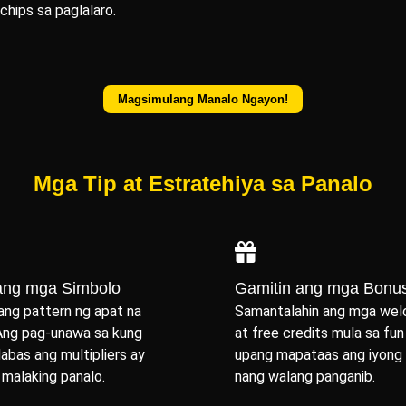
chips sa paglalaro.
Magsimulang Manalo Ngayon!
Mga Tip at Estratehiya sa Panalo
ang mga Simbolo
Gamitin ang mga Bonu
ang pattern ng apat na
Samantalahin ang mga we
Ang pag-unawa sa kung
at free credits mula sa fun
abas ang multipliers ay
upang mapataas ang iyong
 malaking panalo.
nang walang panganib.