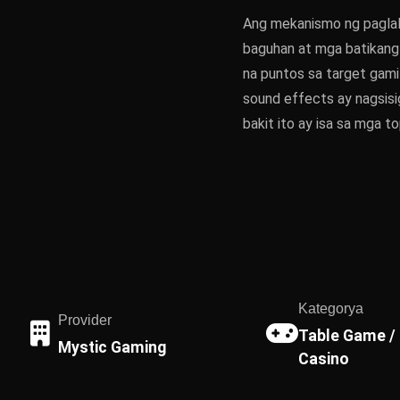
Ang mekanismo ng paglal
baguhan at mga batikang 
na puntos sa target gami
sound effects ay nagsisi
bakit ito ay isa sa mga t
Kategorya
Provider
Table Game / 
Mystic Gaming
Casino