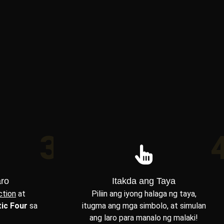
3
aro
Itakda ang Taya
ction
at
Piliin ang iyong halaga ng taya,
ic Four
sa
itugma ang mga simbolo, at simulan
ang laro para manalo ng malaki!