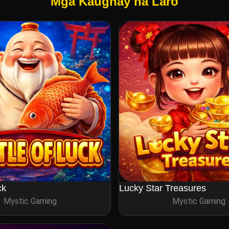
Mga Kaugnay na Laro
ck
Lucky Star Treasures
Mystic Gaming
Mystic Gaming