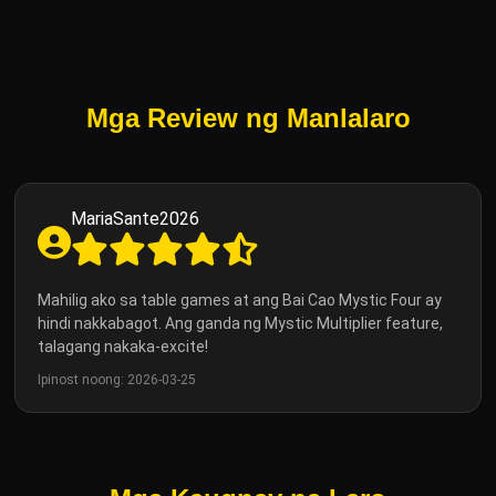
Mga Review ng Manlalaro
MariaSante2026
Mahilig ako sa table games at ang Bai Cao Mystic Four ay
hindi nakkabagot. Ang ganda ng Mystic Multiplier feature,
talagang nakaka-excite!
Ipinost noong: 2026-03-25