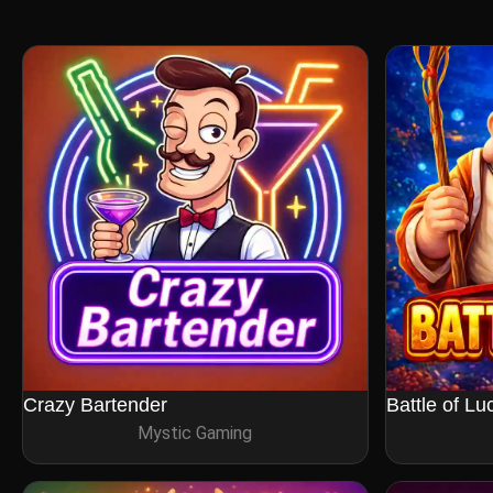
Crazy Bartender
Battle of Lu
Mystic Gaming