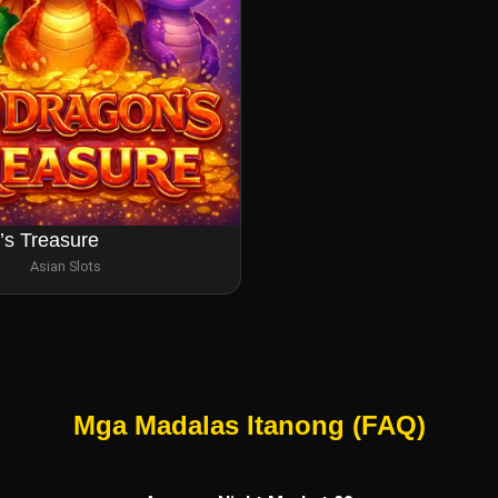
’s Treasure
Asian Slots
Mga Madalas Itanong (FAQ)