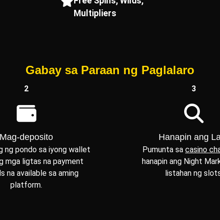
Free Spins, Wilds,
Multipliers
Gabay sa Paraan ng Paglalaro
2
3
Mag-deposito
Hanapin ang L
ng pondo sa iyong wallet
Pumunta sa
casino ch
g mga ligtas na payment
hanapin ang Night Mar
 na available sa aming
listahan ng slots
platform.