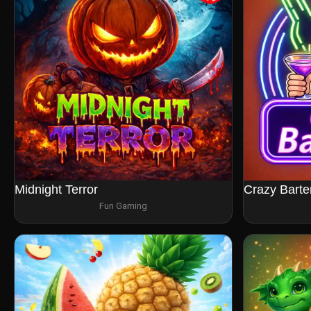
Midnight Terror
Crazy Barte
Fun Gaming