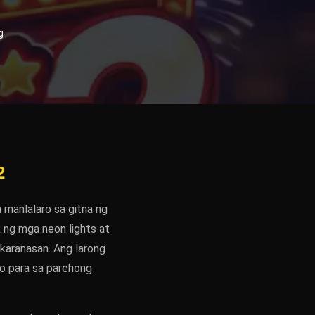
g
2
 manlalaro sa gitna ng
 ng mga neon lights at
karanasan. Ang larong
yo para sa parehong