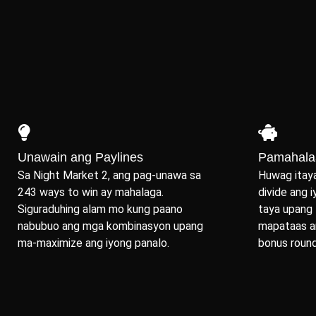
Unawain ang Paylines
Pamahalaa
Sa Night Market 2, ang pag-unawa sa
Huwag itaya 
243 ways to win ay mahalaga.
divide ang i
Siguraduhing alam mo kung paano
taya upang 
nabubuo ang mga kombinasyon upang
mapataas a
ma-maximize ang iyong panalo.
bonus round