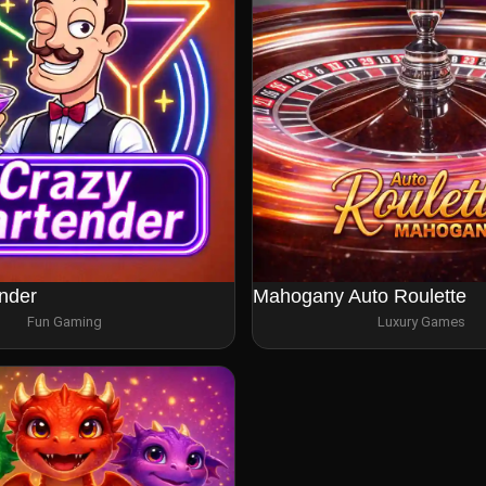
nder
Mahogany Auto Roulette
Fun Gaming
Luxury Games